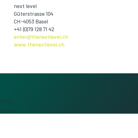
next level
Güterstrasse 104
CH-4053 Basel
+41 (0)79 128 71 42
enter@thenextlevel.ch
www.thenextlevel.ch
Rheinstrasse 74
CH-4323 Wallbach
info@novoplast.com
+41 (0)61 865 11 00