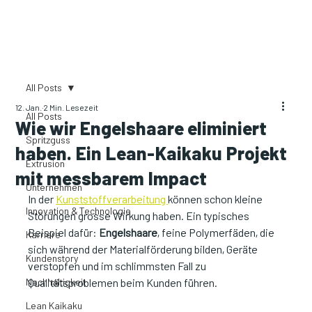
All Posts
12. Jan.
2 Min. Lesezeit
All Posts
Wie wir Engelshaare eliminiert
Spritzguss
haben. Ein Lean-Kaikaku Projekt
Extrusion
mit messbarem Impact
Unternehmen
In der 
Kunststoffverarbeitung 
können schon kleine 
Innovation & Technologie
Störungen grosse Wirkung haben. Ein typisches 
Beispiel dafür: 
Engelshaare
, feine Polymerfäden, die 
Karriere
sich während der Materialförderung bilden, Geräte 
Kundenstory
verstopfen und im schlimmsten Fall zu 
Nachhaltigkeit
Qualitätsproblemen beim Kunden führen.
Lean Kaikaku