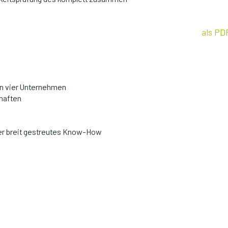
.
als PD
n vier Unternehmen
chaften
er breit gestreutes Know-How