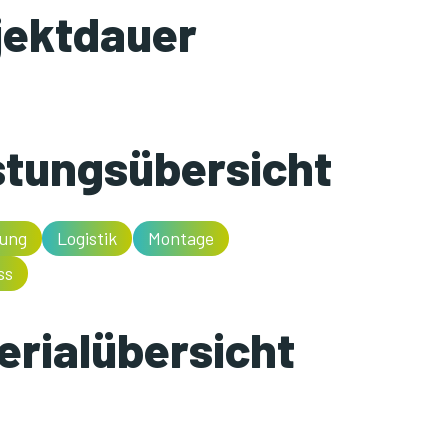
jektdauer
stungsübersicht
lung
Logistik
Montage
ss
erialübersicht