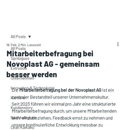
All Posts
16. Feb.
2 Min. Lesezeit
All Posts
Mitarbeiterbefragung bei
Spritzguss
Novoplast AG - gemeinsam
Extrusion
besser werden
Unternehmen
Innovation & Technologie
Die 
Mitarbeiterbefragung bei der Novoplast AG
 ist ein 
zentraler Bestandteil unserer Unternehmenskultur. 
Karriere
Seit 2023 führen wir einmal pro Jahr eine strukturierte 
Kundenstory
Mitarbeiterbefragung durch, um unsere Mitarbeitenden 
Nachhaltigkeit
aktiv einzubeziehen, Feedback ernst zu nehmen und 
unsere kontinuierliche Entwicklung messbar zu 
Lean Kaikaku