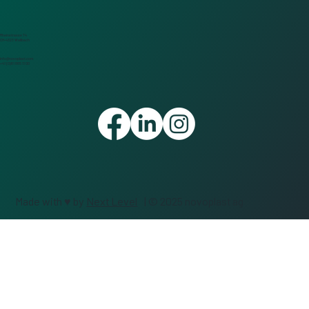
Rheinstrasse 74
CH-4323 Wallbach
info@novoplast.com
+41 (0)61 865 11 00
Wegweisender Fortschritt für unser
Novoplast Schwesterwerk in Ungarn
Made with ♥ by
Next Level
| © 2025 novoplast ag