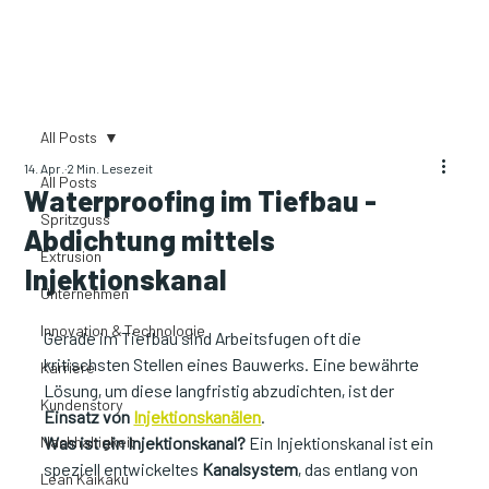
All Posts
14. Apr.
2 Min. Lesezeit
All Posts
Waterproofing im Tiefbau -
Spritzguss
Abdichtung mittels
Extrusion
Injektionskanal
Unternehmen
Innovation & Technologie
Gerade im Tiefbau sind Arbeitsfugen oft die 
kritischsten Stellen eines Bauwerks. Eine bewährte 
Karriere
Lösung, um diese langfristig abzudichten, ist der 
Kundenstory
Einsatz von 
Injektionskanälen
.
Nachhaltigkeit
Was ist ein Injektionskanal? 
Ein Injektionskanal ist ein 
speziell entwickeltes 
Kanalsystem
, das entlang von 
Lean Kaikaku